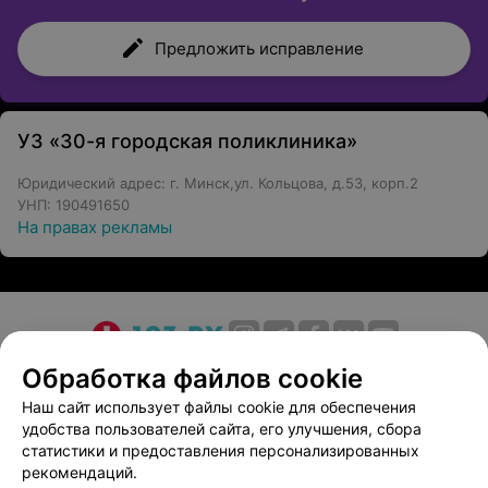
Предложить исправление
УЗ «30-я городская поликлиника»
Юридический адрес: г. Минск,ул. Кольцова, д.53, корп.2
УНП: 190491650
На правах рекламы
О проекте
Новости проекта
Размещение рекламы
Обработка файлов cookie
Медицинский маркетинг
Публичный договор
Наш сайт использует файлы cookie для обеспечения
удобства пользователей сайта, его улучшения, сбора
Пользовательское соглашение
Способы оплаты
статистики и предоставления персонализированных
Вакансии
Партнеры
рекомендаций.